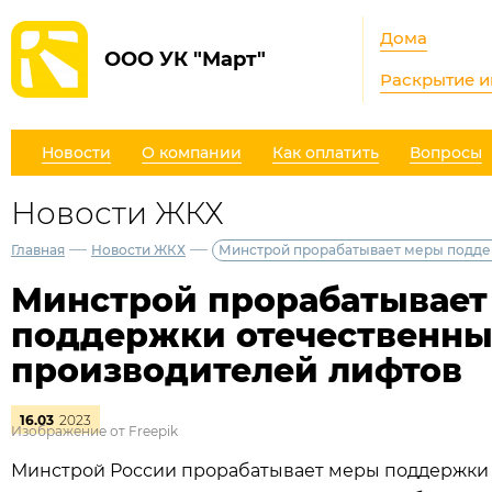
Дома
ООО УК "Март"
Раскрытие 
Новости
О компании
Как оплатить
Вопросы
Новости ЖКХ
—
—
Главная
Новости ЖКХ
Минстрой прорабатывает меры подде
Минстрой прорабатывает
поддержки отечественн
производителей лифтов
16.03
2023
Изображение от Freepik
Минстрой России прорабатывает меры поддержки 