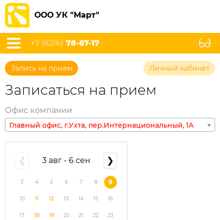
ООО УК "Март"
+7 (8216)
78-67-17
Запись на прием
Личный кабинет
Записаться на прием
Офис компании
Главный офис, г.Ухта, пер.Интернациональный, 1А
❮
3 авг - 6 сен
❯
9
3
4
5
6
7
8
10
11
12
13
14
15
16
17
18
19
20
21
22
23