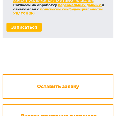
сайтов kvartira.burmistr.ru и kv.burmistr.ru
.
Согласен на обработку
персональных данных
и
ознакомлен с
политикой конфиденциальности
УК/ ТСН(Ж)
Записаться
Оставить заявку