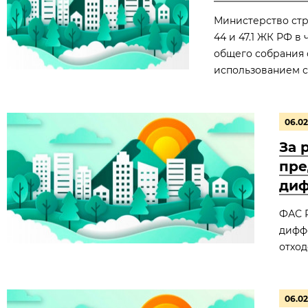
Министерство стр
44 и 47.1 ЖК РФ 
общего собрания 
использованием с
06.02
За 
пре
диф
ФАС 
дифф
отход
06.02