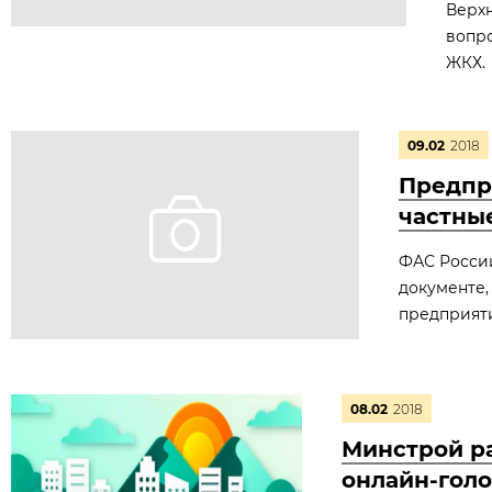
Верхн
вопро
ЖКХ.
09.02
2018
Предпр
частны
ФАС России
документе,
предприяти
08.02
2018
Минстрой ра
онлайн-гол