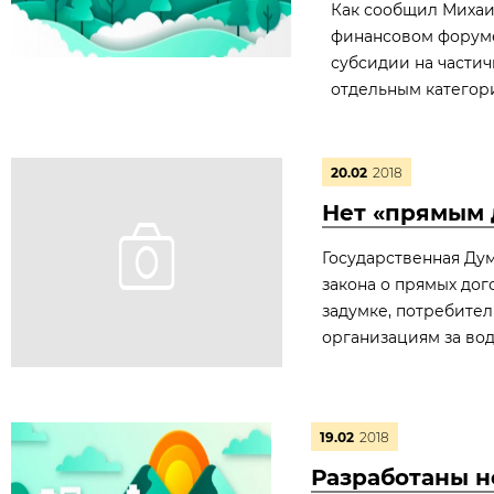
Как сообщил Михаи
финансовом форуме 
субсидии на части
отдельным категор
20.02
2018
Нет «прямым 
Государственная Дум
закона о прямых до
задумке, потребите
организациям за воду
19.02
2018
Разработаны н