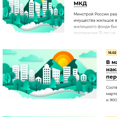
МКД
Минстрой России раз
имущества жильцов в
жилищного фонда были
протяжении 15 лет не 
16.02
В м
нак
пер
Соотв
марте
и ЖК