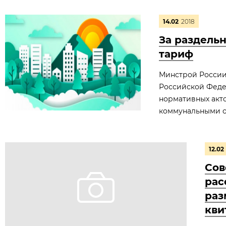
14.02
2018
За раздель
тариф
Минстрой России
Российской Феде
нормативных акт
коммунальными о
12.02
Сов
рас
раз
кви