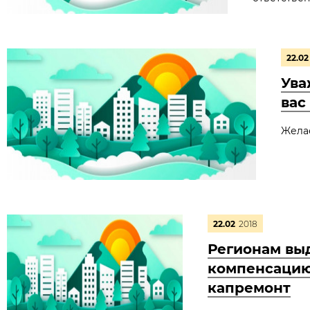
22.02
Ува
вас
Желае
22.02
2018
Регионам выд
компенсацию
капремонт