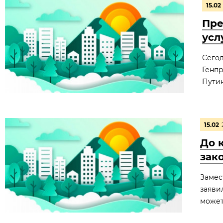
15.02
Пре
усл
Сего
Генп
Путин
15.02
До 
зак
Замес
заяви
может