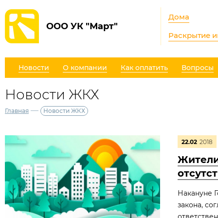
Дома
ООО УК "Март"
Раскрытие 
Новости
О компании
Как оплатить
Вопросы
Новости ЖКХ
—
Главная
Новости ЖКХ
22.02
2018
Жители
отсутс
Накануне Г
закона, со
ответствен